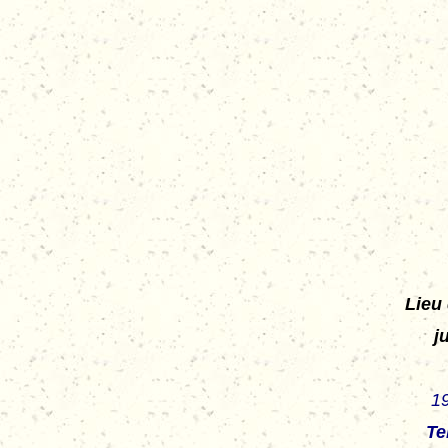
Lieu 
j
1
Te