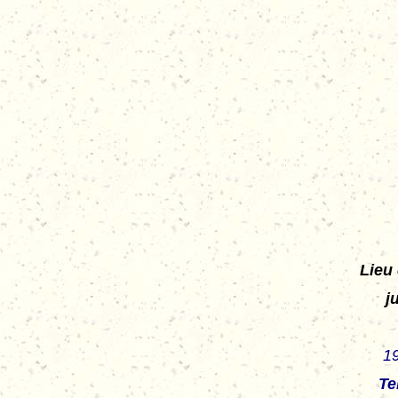
Lieu 
j
1
Te