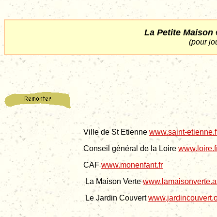
La Petite Maison
(
pour jo
Ville de St Etienne
www.saint-etienne.f
Conseil général de la Loire
www.loire.f
CAF
www.monenfant.fr
La Maison Verte
www.lamaisonverte.as
Le Jardin Couvert
www.jardincouvert.