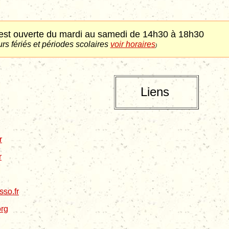
est ouverte du mardi au samedi de 14h30 à 18h30
urs fériés et périodes scolaires
voir horaires
)
Liens
r
r
so.fr
org