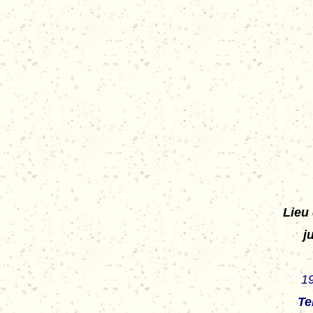
Lieu 
j
1
Te